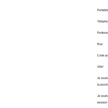
Portabl
Téléph
Profess
Rue
Code po
Ville
*
Je souha
la proc
Je souha
session