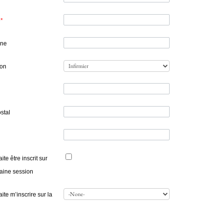
e
*
one
ion
stal
ite être inscrit sur
haine session
ite m’inscrire sur la