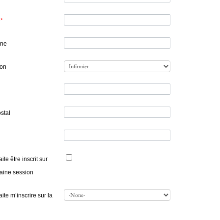
e
*
one
ion
stal
ite être inscrit sur
haine session
ite m’inscrire sur la