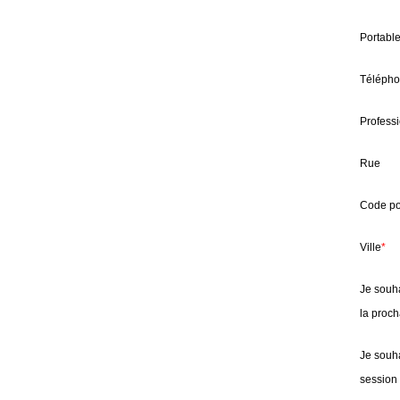
Portabl
Téléph
Profess
Rue
Code po
Ville
*
Je souha
la proc
Je souha
session