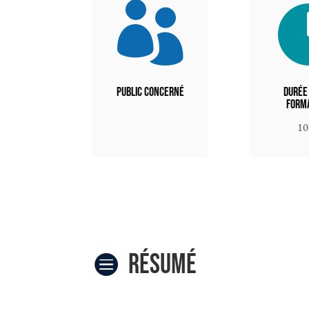

Public concerné
Durée
form
10
Résumé
