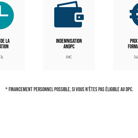


 de la
Indemnisation
Prix
ation
ANDPC
forma
 h
0€
3
* Financement personnel possible, si vous n’êtes pas éligible au DPC.