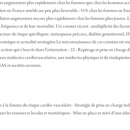
es augmentent plus rapidement chez les femmes que chez les hommes actu
tion en France semble un peu plus favorable : 51% chez les femmes en Eu
culaires augmentent encore plus rapidement chez les femmes plus jeunes. 
 fréquence et de leur mortalité. Un constat récent : multiplicité des facte
  Facteur de risque spécifiques : ménopause précoce, diabète gestationnel
économique et actualité anxiogène La méconnaissance de ces constats est 
action qui s’inscrit dans l’orientation : 22 : Repérage et prise en charge
 aux médecins cardiovasculaires, aux médecins physique et de réadaptatio
S et sociétés savantes.
e à la femme du risque cardio-vasculaire - Stratégie de prise en charge in
sant les ressources locales et numériques - Mise en place et suivi d’une édu