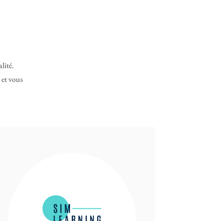
lité.
 et vous