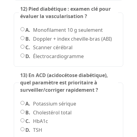
12) Pied diabétique : examen clé pour
évaluer la vascularisation ?
A.
Monofilament 10 g seulement
B.
Doppler + index cheville-bras (ABI)
C.
Scanner cérébral
D.
Électrocardiogramme
13) En ACD (acidocétose diabétique),
quel paramètre est prioritaire à
surveiller/corriger rapidement ?
A.
Potassium sérique
B.
Cholestérol total
C.
HbA1c
D.
TSH