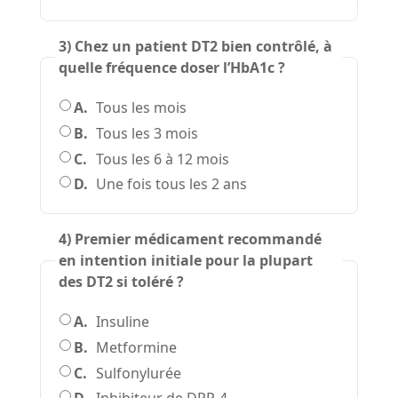
3) Chez un patient DT2 bien contrôlé, à
quelle fréquence doser l’HbA1c ?
A.
Tous les mois
B.
Tous les 3 mois
C.
Tous les 6 à 12 mois
D.
Une fois tous les 2 ans
4) Premier médicament recommandé
en intention initiale pour la plupart
des DT2 si toléré ?
A.
Insuline
B.
Metformine
C.
Sulfonylurée