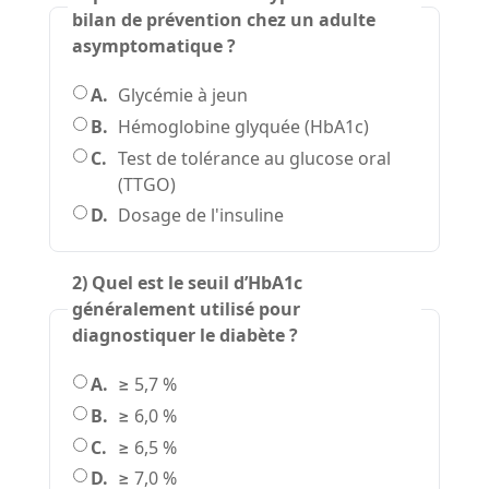
bilan de prévention chez un adulte
asymptomatique ?
A.
Glycémie à jeun
B.
Hémoglobine glyquée (HbA1c)
C.
Test de tolérance au glucose oral
(TTGO)
D.
Dosage de l'insuline
2) Quel est le seuil d’HbA1c
généralement utilisé pour
diagnostiquer le diabète ?
A.
≥ 5,7 %
B.
≥ 6,0 %
C.
≥ 6,5 %
D.
≥ 7,0 %