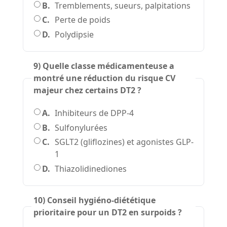
B.
Tremblements, sueurs, palpitations
C.
Perte de poids
D.
Polydipsie
9) Quelle classe médicamenteuse a
montré une réduction du risque CV
majeur chez certains DT2 ?
A.
Inhibiteurs de DPP-4
B.
Sulfonylurées
C.
SGLT2 (gliflozines) et agonistes GLP-
1
D.
Thiazolidinediones
10) Conseil hygiéno-diététique
prioritaire pour un DT2 en surpoids ?