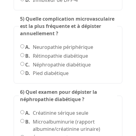
D.
Inhibiteur de DPP-4
5) Quelle complication microvasculaire
est la plus fréquente et à dépister
annuellement ?
A.
Neuropathie périphérique
B.
Rétinopathie diabétique
C.
Néphropathie diabétique
D.
Pied diabétique
6) Quel examen pour dépister la
néphropathie diabétique ?
A.
Créatinine sérique seule
B.
Microalbuminurie (rapport
albumine/créatinine urinaire)