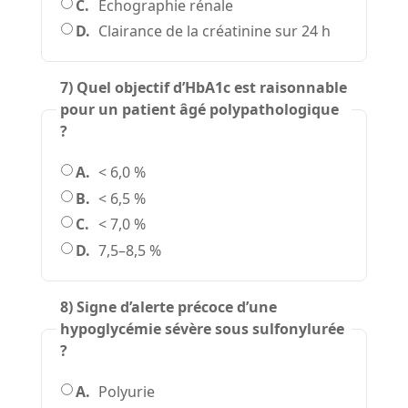
C.
Échographie rénale
D.
Clairance de la créatinine sur 24 h
7) Quel objectif d’HbA1c est raisonnable
pour un patient âgé polypathologique
?
A.
< 6,0 %
B.
< 6,5 %
C.
< 7,0 %
D.
7,5–8,5 %
8) Signe d’alerte précoce d’une
hypoglycémie sévère sous sulfonylurée
?
A.
Polyurie